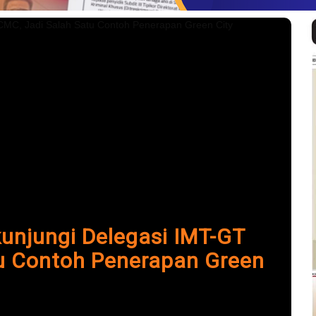
nri Siapkan Program Studi
N