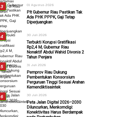
01 Agustus 2026
3
Plt Gubernur Riau Pastikan Tak
Ada PHK PPPK, Gaji Tetap
Diperjuangkan
30 Juli 2026
4
Terbukti Korupsi Gratifikasi
Rp2,4 M, Gubernur Riau
Nonaktif Abdul Wahid Divonis 2
Tahun Penjara
31 Juli 2026
5
Pemprov Riau Dukung
Pembentukan Konsorsium
Perguruan Tinggi Sesuai Arahan
Kemendiktisaintek
30 Juli 2026
6
Peta Jalan Digital 2026–2030
Diluncurkan, Menkomdigi:
Konektivitas Harus Berdampak