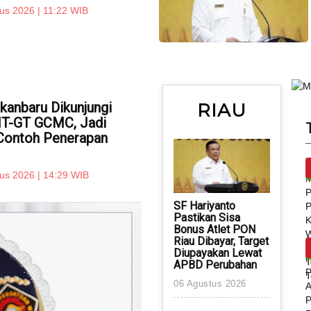
us 2026 | 11:22 WIB
anbaru Dikunjungi
RIAU
MT-GT GCMC, Jadi
 Contoh Penerapan
us 2026 | 14:29 WIB
SF Hariyanto
Pastikan Sisa
Bonus Atlet PON
Riau Dibayar, Target
Diupayakan Lewat
APBD Perubahan
06 Agustus 2026