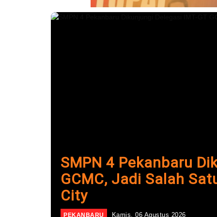
25 Tahun Berdiri, FK U
S3 Ilmu Kedokteran
Jumat, 07 Agustus 2026
KESEHATAN